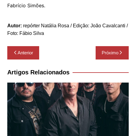
Fabrício Simões.
Autor:
repórter Natália Rosa / Edição: João Cavalcanti /
Foto: Fábio Silva
Navegação
Anterior
Próximo
de
Post
Artigos Relacionados