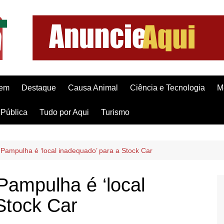
gem
Destaque
Causa Animal
Ciência e Tecnologia
M
Pública
Tudo por Aqui
Turismo
Pampulha é ‘local inadequado’ para a Stock Car
ampulha é ‘local
Stock Car