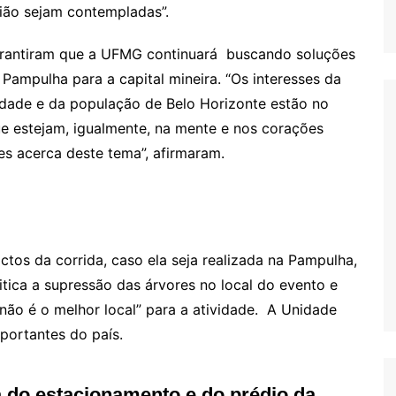
ião sejam contempladas”.
arantiram que a UFMG continuará buscando soluções
 Pampulha para a capital mineira. “Os interesses da
dade e da população de Belo Horizonte estão no
e estejam, igualmente, na mente e nos corações
s acerca deste tema”, afirmaram.
tos da corrida, caso ela seja realizada na Pampulha,
itica a supressão das árvores no local do evento e
ão é o melhor local” para a atividade. A Unidade
mportantes do país.
a do estacionamento e do prédio da