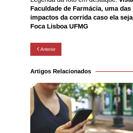
Faculdade de Farmácia, uma das
impactos da corrida caso ela seja
Foca Lisboa UFMG
Navegação
Anterior
de
Post
Artigos Relacionados