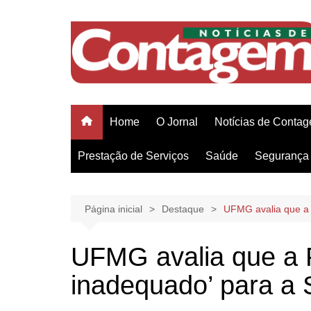
Ir
para
o
conteúdo
Home
O Jornal
Notícias de Conta
Prestação de Serviços
Saúde
Segurança 
Página inicial
Destaque
UFMG avalia que a 
UFMG avalia que a P
inadequado’ para a 