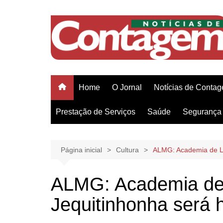
Ir
para
o
conteúdo
Home
O Jornal
Notícias de Conta
Prestação de Serviços
Saúde
Segurança 
Página inicial
Cultura
ALMG: Academia de L
ALMG: Academia de 
Jequitinhonha será