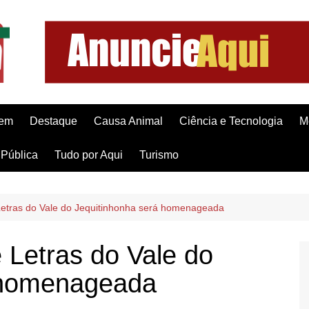
gem
Destaque
Causa Animal
Ciência e Tecnologia
M
Pública
Tudo por Aqui
Turismo
etras do Vale do Jequitinhonha será homenageada
Letras do Vale do
 homenageada