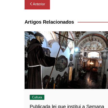
Navegação
Anterior
de
Post
Artigos Relacionados
Cultura
Publicada lei que institui a Semana