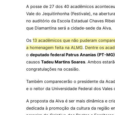
A posse de 27 dos 40 acadêmicos aconteceu 
Vale do Jequitinhonha (Festivale), na abertu
no auditório da Escola Estadual Chaves Ribei
que Diamantina será a cidade-sede da Alva.
Os
13 acadêmicos que não puderam comparec
a homenagem feita na ALMG
.
Dentre os acad
o
deputado federal Patrus Ananias (PT-MG)
causos
Tadeu Martins Soares
. Ambos estarã
congratulações na ocasião.
Também comparecerão o presidente da Academ
e o reitor da Universidade Federal dos Vales
A proposta da Alva é ser mais dinâmica e cri
dedicada à promoção da cultura da região em 