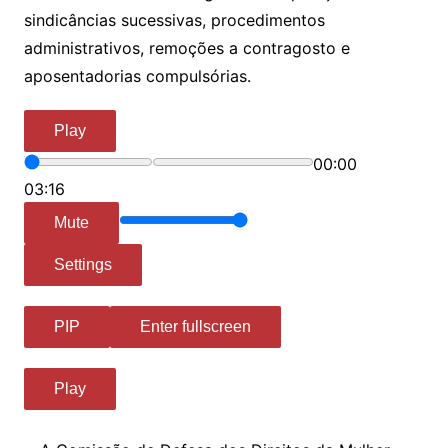
sindicâncias sucessivas, procedimentos
administrativos, remoções a contragosto e
aposentadorias compulsórias.
Play
00:00
03:16
Mute
Settings
PIP
Enter fullscreen
Play