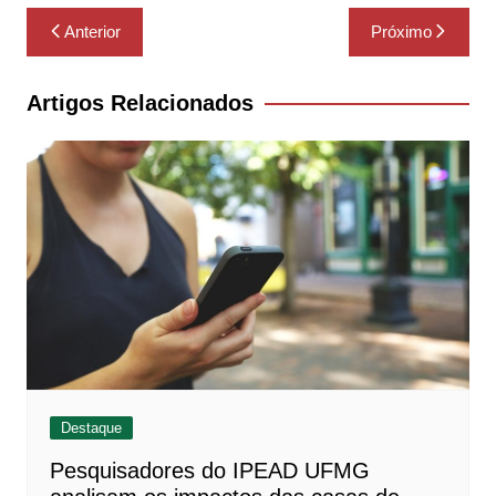
Navegação
Anterior
Próximo
de
Post
Artigos Relacionados
Destaque
Pesquisadores do IPEAD UFMG