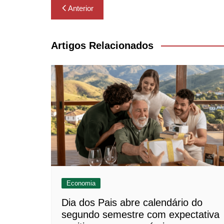
Navegação
Anterior
de
Post
Artigos Relacionados
Economia
Dia dos Pais abre calendário do
segundo semestre com expectativa