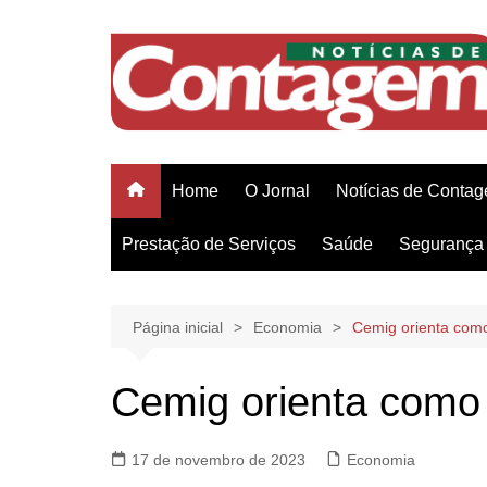
Ir
para
o
conteúdo
Home
O Jornal
Notícias de Conta
Prestação de Serviços
Saúde
Segurança 
Página inicial
Economia
Cemig orienta com
Cemig orienta como
17 de novembro de 2023
Economia