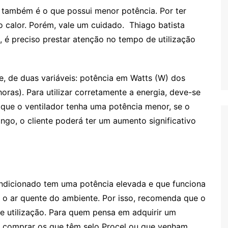
r também é o que possui menor potência. Por ter
 o calor. Porém, vale um cuidado. Thiago batista
 é preciso prestar atenção no tempo de utilização
, de duas variáveis: potência em Watts (W) dos
ras). Para utilizar corretamente a energia, deve-se
 que o ventilador tenha uma potência menor, se o
ongo, o cliente poderá ter um aumento significativo
ondicionado tem uma potência elevada e que funciona
do o ar quente do ambiente. Por isso, recomenda que o
 utilização. Para quem pensa em adquirir um
l é comprar os que têm selo Procel ou que venham