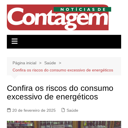
Ir
para
o
conteúdo
Página inicial
Saúde
Confira os riscos do consumo excessivo de energéticos
Confira os riscos do consumo
excessivo de energéticos
20 de fevereiro de 2025
Saúde