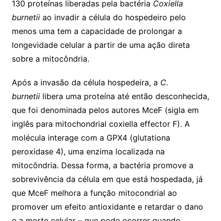
130 proteínas liberadas pela bactéria
Coxiella
burnetii
ao invadir a célula do hospedeiro pelo
menos uma tem a capacidade de prolongar a
longevidade celular a partir de uma ação direta
sobre a mitocôndria.
Após a invasão da célula hospedeira, a
C.
burnetii
libera uma proteína até então desconhecida,
que foi denominada pelos autores MceF (sigla em
inglês para mitochondrial coxiella effector F). A
molécula interage com a GPX4 (glutationa
peroxidase 4), uma enzima localizada na
mitocôndria. Dessa forma, a bactéria promove a
sobrevivência da célula em que está hospedada, já
que MceF melhora a função mitocondrial ao
promover um efeito antioxidante e retardar o dano
e a morte celular – que pode ocorrer quando