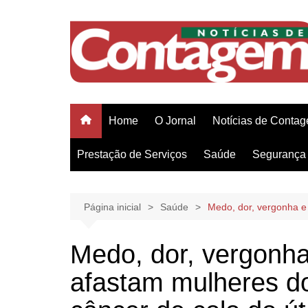
Ir
para
o
conteúdo
Home
O Jornal
Notícias de Conta
Prestação de Serviços
Saúde
Segurança 
Página inicial
Saúde
Medo, dor, vergonha e
Medo, dor, vergonha
afastam mulheres d