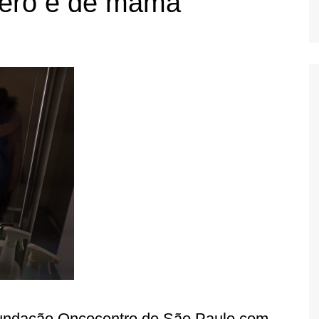
tero e de mama
Fundação Oncocentro de São Paulo com