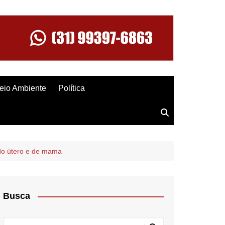
eio Ambiente
Política
 do útero e de mama
Busca