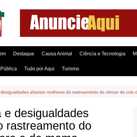
gem
Destaque
Causa Animal
Ciência e Tecnologia
M
Pública
Tudo por Aqui
Turismo
 desigualdades afastam mulheres do rastreamento do câncer de colo
 e desigualdades
o rastreamento do