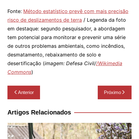
Fonte:
Método estatístico prevê com mais precisão
risco de deslizamentos de terra
/ Legenda da foto
em destaque: segundo pesquisador, a abordagem
tem potencial para monitorar e prevenir uma série
de outros problemas ambientais, como incêndios,
desmatamento, rebaixamento de solo e
desertificação (
imagem: Defesa Civil/
/Wikimedia
Commons
)
Navegação
Anterior
Próximo
de
Post
Artigos Relacionados