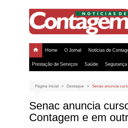
Ir
para
o
conteúdo
Home
O Jornal
Notícias de Conta
Prestação de Serviços
Saúde
Segurança 
Página inicial
Destaque
Senac anuncia cur
Senac anuncia curso
Contagem e em out