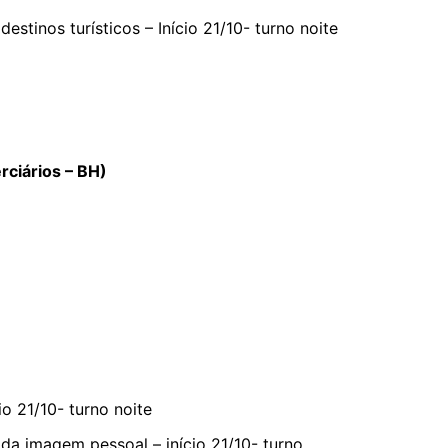
stinos turísticos – Início 21/10- turno noite
ciários – BH)
io 21/10- turno noite
da imagem pessoal – início 21/10- turno