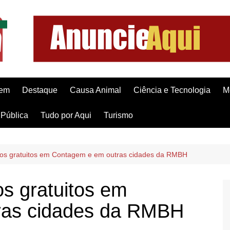
gem
Destaque
Causa Animal
Ciência e Tecnologia
M
Pública
Tudo por Aqui
Turismo
sos gratuitos em Contagem e em outras cidades da RMBH
s gratuitos em
ras cidades da RMBH