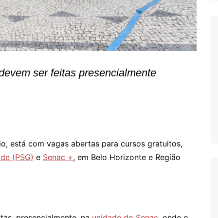
 devem ser feitas presencialmente
o, está com vagas abertas para cursos gratuitos,
ade (PSG)
e
Senac +
, em Belo Horizonte e Região
itas, presencialmente, na
unidade do Senac
, onde o