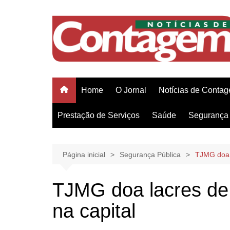
Ir
para
o
conteúdo
Home
O Jornal
Notícias de Conta
Prestação de Serviços
Saúde
Segurança 
Página inicial
Segurança Pública
TJMG doa l
TJMG doa lacres de
na capital