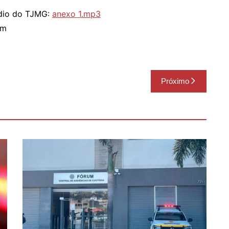
ádio do TJMG:
anexo 1.mp3
om
Próximo