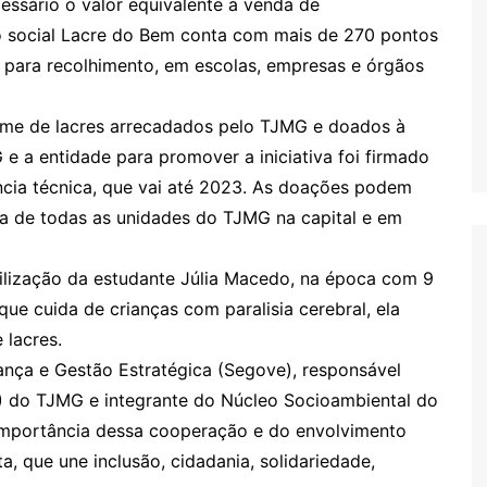
essário o valor equivalente à venda de
o social Lacre do Bem conta com mais de 270 pontos
l para recolhimento, em escolas, empresas e órgãos
lume de lacres arrecadados pelo TJMG e doados à
 a entidade para promover a iniciativa foi firmado
ncia técnica, que vai até 2023. As doações podem
ada de todas as unidades do TJMG na capital e em
ilização da estudante Júlia Macedo, na época com 9
 que cuida de crianças com paralisia cerebral, ela
 lacres.
ança e Gestão Estratégica (Segove), responsável
S) do TJMG e integrante do Núcleo Socioambiental do
 importância dessa cooperação e do envolvimento
, que une inclusão, cidadania, solidariedade,