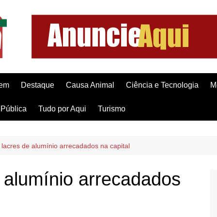
gem
Destaque
Causa Animal
Ciência e Tecnologia
M
Pública
Tudo por Aqui
Turismo
acres de alumínio arrecadados na capital
 alumínio arrecadados