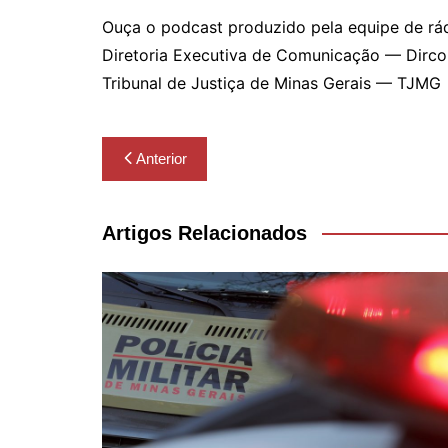
Ouça o podcast produzido pela equipe de r
Diretoria Executiva de Comunicação — Dirc
Tribunal de Justiça de Minas Gerais — TJMG
Navegação
Anterior
de
Post
Artigos Relacionados