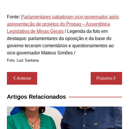
Fonte:
Parlamentares sabatinam vice-governador após
apresentação de projetos do Propag – Assembleia
Legislativa de Minas Gerais
/ Legenda da foto em
destaque: p
arlamentares da oposição e da base do
governo teceram comentários e questionamentos ao
vice-governador Mateus Simões /
Foto: Luiz Santana
Navegação
Anterior
Próximo
de
Post
Artigos Relacionados